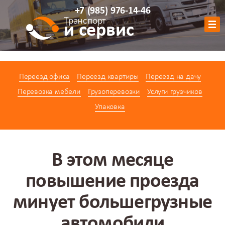
+7
(985)
976-14-46
Транспорт
и сервис
Обратный звонок
Переезд офиса
Переезд квартиры
Переезд на дачу
АВТОПАРК
Перевозка мебели
Грузоперевозки
Услуги грузчиков
УСЛУГИ
Упаковка
ЦЕНЫ
АКЦИИ
О КОМПАНИИ
В этом месяце
КОНТАКТЫ
повышение проезда
КАЛЬКУЛЯТОР
минует большегрузные
автомобили