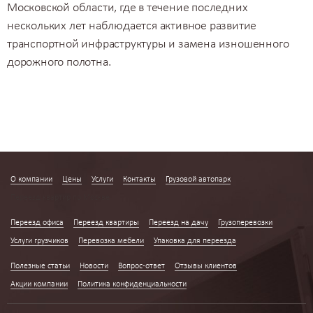
Московской области, где в течение последних
нескольких лет наблюдается активное развитие
транспортной инфраструктуры и замена изношенного
дорожного полотна.
О компании
Цены
Услуги
Контакты
Грузовой автопарк
Переезд квартир по Москве
Переезд офиса
Переезд квартиры
Переезд на дачу
Грузоперевозки
Услуги грузчиков
Перевозка мебели
Упаковка для переезда
Полезные статьи
Новости
Вопрос-ответ
Отзывы клиентов
Акции компании
Политика конфиденциальности