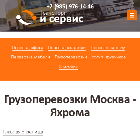
+7
(985)
976-14-46
Транспорт
и сервис
Обратный звонок
Переезд офиса
Переезд квартиры
Переезд на дачу
АВТОПАРК
Перевозка мебели
Грузоперевозки
Услуги грузчиков
УСЛУГИ
Упаковка
ЦЕНЫ
АКЦИИ
О КОМПАНИИ
Грузоперевозки Москва -
КОНТАКТЫ
Яхрома
КАЛЬКУЛЯТОР
Главная страница