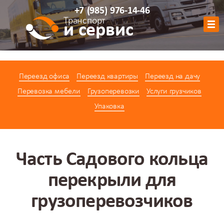
+7
(985)
976-14-46
Транспорт
и сервис
Обратный звонок
Переезд офиса
Переезд квартиры
Переезд на дачу
АВТОПАРК
Перевозка мебели
Грузоперевозки
Услуги грузчиков
УСЛУГИ
Упаковка
ЦЕНЫ
АКЦИИ
О КОМПАНИИ
Часть Садового кольца
КОНТАКТЫ
перекрыли для
КАЛЬКУЛЯТОР
грузоперевозчиков