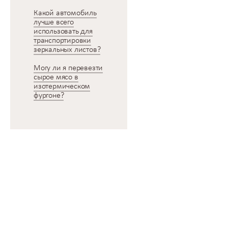
Какой автомобиль
лучше всего
использовать для
транспортировки
зеркальных листов?
Могу ли я перевезти
сырое мясо в
изотермическом
фургоне?