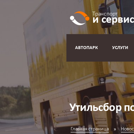
Транспорт
и серви
АВТОПАРК
УСЛУГИ
Утильсбор п
Главная страница
Новос