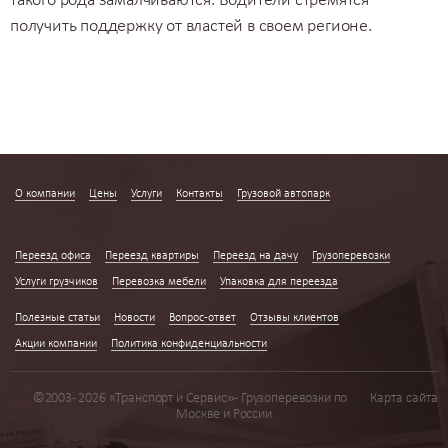
такого рода замалчиваются. Водители стремятся
получить поддержку от властей в своем регионе.
О компании
Цены
Услуги
Контакты
Грузовой автопарк
Переезд квартир по Москве
Переезд офиса
Переезд квартиры
Переезд на дачу
Грузоперевозки
Услуги грузчиков
Перевозка мебели
Упаковка для переезда
Полезные статьи
Новости
Вопрос-ответ
Отзывы клиентов
Акции компании
Политика конфиденциальности
©2003 - 2026 «Транспорт и Сервис» - Грузоперевозки по
Карта сайта
Москве и России