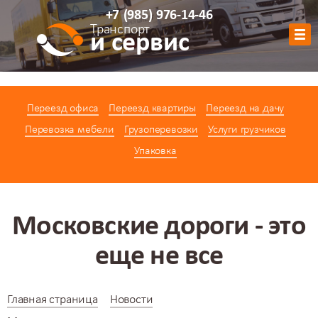
+7
(985)
976-14-46
Транспорт
и сервис
Обратный звонок
Переезд офиса
Переезд квартиры
Переезд на дачу
АВТОПАРК
Перевозка мебели
Грузоперевозки
Услуги грузчиков
УСЛУГИ
Упаковка
ЦЕНЫ
АКЦИИ
О КОМПАНИИ
Московские дороги - это
КОНТАКТЫ
еще не все
КАЛЬКУЛЯТОР
Главная страница
Новости