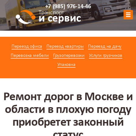
+7
(985)
976-14-46
Транспорт
и сервис
Обратный звонок
Переезд офиса
Переезд квартиры
Переезд на дачу
АВТОПАРК
Перевозка мебели
Грузоперевозки
Услуги грузчиков
УСЛУГИ
Упаковка
ЦЕНЫ
АКЦИИ
О КОМПАНИИ
Ремонт дорог в Москве и
КОНТАКТЫ
области в плохую погоду
КАЛЬКУЛЯТОР
приобретет законный
статус