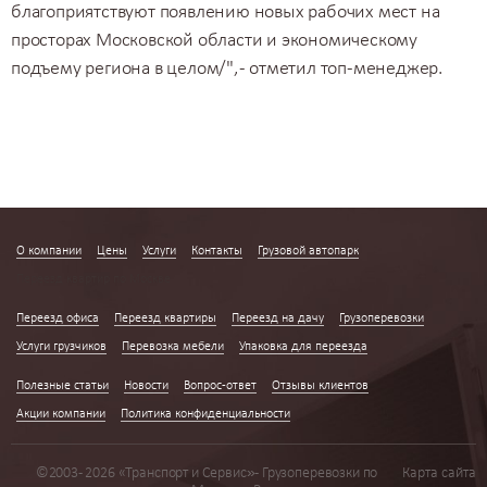
благоприятствуют появлению новых рабочих мест на
просторах Московской области и экономическому
подъему региона в целом/", - отметил топ-менеджер.
О компании
Цены
Услуги
Контакты
Грузовой автопарк
Переезд квартир по Москве
Переезд офиса
Переезд квартиры
Переезд на дачу
Грузоперевозки
Услуги грузчиков
Перевозка мебели
Упаковка для переезда
Полезные статьи
Новости
Вопрос-ответ
Отзывы клиентов
Акции компании
Политика конфиденциальности
©2003 - 2026 «Транспорт и Сервис» - Грузоперевозки по
Карта сайта