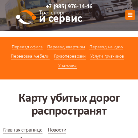
+7
(985)
976-14-46
Транспорт
и сервис
Обратный звонок
Переезд офиса
Переезд квартиры
Переезд на дачу
АВТОПАРК
Перевозка мебели
Грузоперевозки
Услуги грузчиков
УСЛУГИ
Упаковка
ЦЕНЫ
АКЦИИ
О КОМПАНИИ
Карту убитых дорог
КОНТАКТЫ
распространят
КАЛЬКУЛЯТОР
Главная страница
Новости