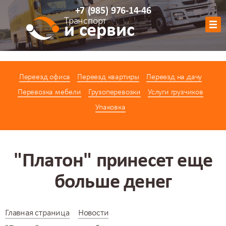
+7
(985)
976-14-46
Транспорт
и сервис
Обратный звонок
Переезд офиса
Переезд квартиры
Переезд на дачу
АВТОПАРК
Перевозка мебели
Грузоперевозки
Услуги грузчиков
УСЛУГИ
Упаковка
ЦЕНЫ
АКЦИИ
О КОМПАНИИ
"Платон" принесет еще
КОНТАКТЫ
больше денег
КАЛЬКУЛЯТОР
Главная страница
Новости