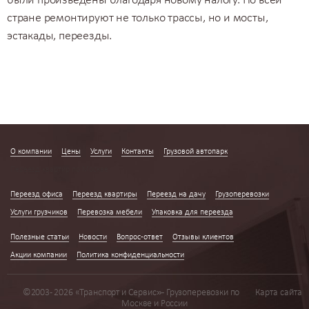
были произведены благодаря новому налогу. По всей
стране ремонтируют не только трассы, но и мосты,
эстакады, переезды.
О компании
Цены
Услуги
Контакты
Грузовой автопарк
Переезд квартир по Москве
Переезд офиса
Переезд квартиры
Переезд на дачу
Грузоперевозки
Услуги грузчиков
Перевозка мебели
Упаковка для переезда
Полезные статьи
Новости
Вопрос-ответ
Отзывы клиентов
Акции компании
Политика конфиденциальности
©2003 - 2026 «Транспорт и Сервис» - Грузоперевозки по
Карта сайта
Москве и России