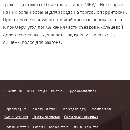
трехсот дорожных объектов в районе МКАД. Некоторые
из них организованы для заезда на торговые территории.
При этом все они имеют низкий уровень безопасности.
К примеру, угол примыкания части съездов к кольцевой
дороге составляет девяноста градусов и эти объекты
лишены полос для разгона.
О компании
Цены
Услуги
Контакты
Грузовой автопарк
Переезд квартир по Москве
Переезд офиса
Переезд квартиры
Переезд на дачу
Грузоперевозки
Услуги грузчиков
Перевозка мебели
Упаковка для переезда
Полезные статьи
Новости
Вопрос-ответ
Отзывы клиентов