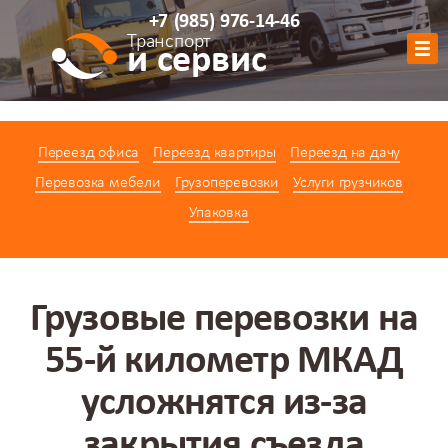
+7
(985)
976-14-46
Транспорт
и сервис
Обратный звонок
Переезд офиса
Переезд квартиры
Переезд на дачу
АВТОПАРК
Перевозка мебели
Грузоперевозки
Услуги грузчиков
УСЛУГИ
Упаковка
ЦЕНЫ
АКЦИИ
О КОМПАНИИ
Грузовые перевозки на
КОНТАКТЫ
55-й километр МКАД
КАЛЬКУЛЯТОР
усложнятся из-за
закрытия съезда