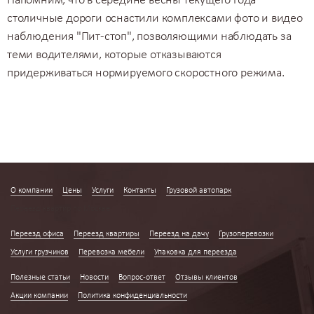
Напомним, что в середине весны текущего года
столичные дороги оснастили комплексами фото и видео
наблюдения "Пит-стоп", позволяющими наблюдать за
теми водителями, которые отказываются
придерживаться нормируемого скоростного режима.
О компании
Цены
Услуги
Контакты
Грузовой автопарк
Переезд квартир по Москве
Переезд офиса
Переезд квартиры
Переезд на дачу
Грузоперевозки
Услуги грузчиков
Перевозка мебели
Упаковка для переезда
Полезные статьи
Новости
Вопрос-ответ
Отзывы клиентов
Акции компании
Политика конфиденциальности