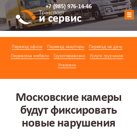
+7
(985)
976-14-46
Транспорт
и сервис
Обратный звонок
Переезд офиса
Переезд квартиры
Переезд на дачу
АВТОПАРК
Перевозка мебели
Грузоперевозки
Услуги грузчиков
УСЛУГИ
Упаковка
ЦЕНЫ
АКЦИИ
О КОМПАНИИ
Московские камеры
КОНТАКТЫ
будут фиксировать
КАЛЬКУЛЯТОР
новые нарушения