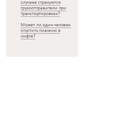
случаев страхуются
грузоотправители при
транспортировках?
Может ли один человек
спустить пианино в
лифте?