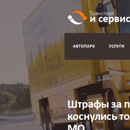
Транспорт
и серви
АВТОПАРК
УСЛУГИ
Штрафы за п
коснулись т
МО