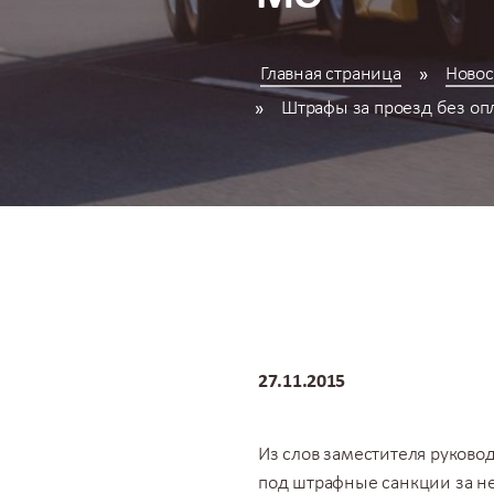
Главная страница
Новос
Штрафы за проезд без оп
27.11.2015
Из слов заместителя руково
под штрафные санкции за не