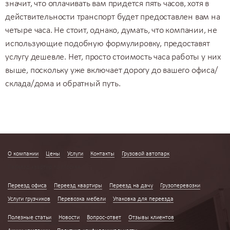
значит, что оплачивать вам придется пять часов, хотя в
действительности транспорт будет предоставлен вам на
четыре часа. Не стоит, однако, думать, что компании, не
использующие подобную формулировку, предоставят
услугу дешевле. Нет, просто стоимость часа работы у них
выше, поскольку уже включает дорогу до вашего офиса/
склада/дома и обратный путь.
О компании
Цены
Услуги
Контакты
Грузовой автопарк
Переезд квартир по Москве
Переезд офиса
Переезд квартиры
Переезд на дачу
Грузоперевозки
Услуги грузчиков
Перевозка мебели
Упаковка для переезда
Полезные статьи
Новости
Вопрос-ответ
Отзывы клиентов