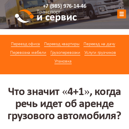
+7
(985)
976-14-46
Транспорт
и сервис
Обратный звонок
Переезд офиса
Переезд квартиры
Переезд на дачу
АВТОПАРК
Перевозка мебели
Грузоперевозки
Услуги грузчиков
УСЛУГИ
Упаковка
ЦЕНЫ
АКЦИИ
О КОМПАНИИ
Что значит «4+1», когда
КОНТАКТЫ
речь идет об аренде
КАЛЬКУЛЯТОР
грузового автомобиля?