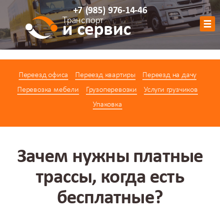
+7
(985)
976-14-46
Транспорт
и сервис
Обратный звонок
Переезд офиса
Переезд квартиры
Переезд на дачу
АВТОПАРК
Перевозка мебели
Грузоперевозки
Услуги грузчиков
УСЛУГИ
Упаковка
ЦЕНЫ
АКЦИИ
О КОМПАНИИ
Зачем нужны платные
КОНТАКТЫ
трассы, когда есть
КАЛЬКУЛЯТОР
бесплатные?